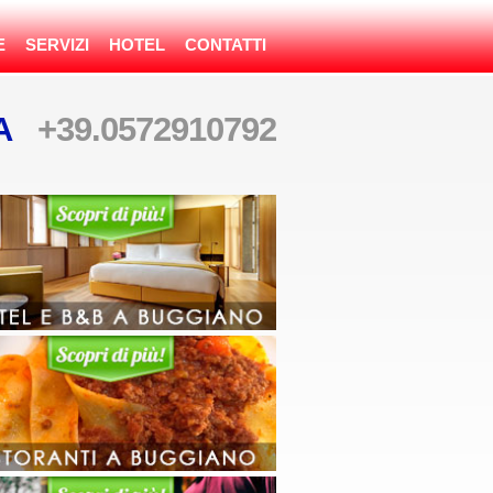
E
SERVIZI
HOTEL
CONTATTI
TA
+39.0572910792